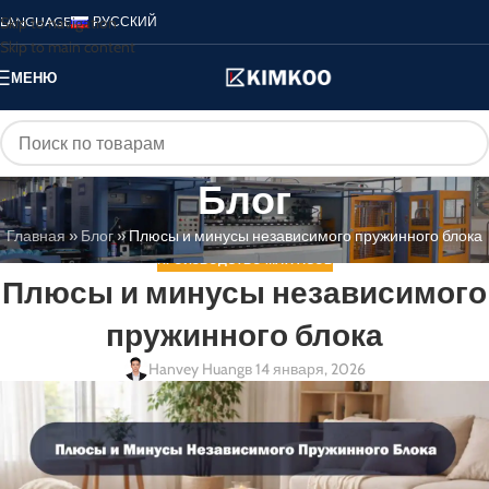
Skip to navigation
LANGUAGE
РУССКИЙ
Skip to main content
МЕНЮ
Блог
Главная
»
Блог
»
Плюсы и минусы независимого пружинного блока
ПРОИЗВОДСТВО МАТРАСОВ
Плюсы и минусы независимого
пружинного блока
Hanvey Huang
в 14 января, 2026