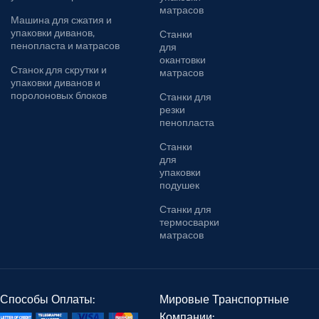
матрасов
Машина для сжатия и
упаковки диванов,
Станки
пенопласта и матрасов
для
окантовки
Станок для скрутки и
матрасов
упаковки диванов и
поролоновых блоков
Станки для
резки
пенопласта
Станки
для
упаковки
подушек
Станки для
термосварки
матрасов
Способы Оплаты:
Мировые Транспортные
Компании: