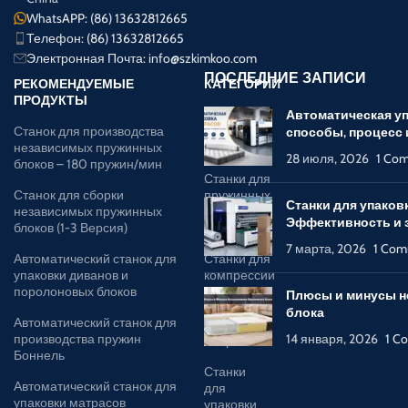
WhatsAPP: (86) 13632812665
Телефон: (86) 13632812665
Электронная Почта:
info@szkimkoo.com
ПОСЛЕДНИЕ ЗАПИСИ
РЕКОМЕНДУЕМЫЕ
КАТЕГОРИИ
ПРОДУКТЫ
Станки для
Автоматическая уп
Станок для производства
пружинных
способы, процесс
независимых пружинных
блоков
28 июля, 2026
1 Co
блоков – 180 пружин/мин
Станки для
Станок для сборки
пружинных
Станки для упаков
независимых пружинных
блоков
Эффективность и 
блоков (1-3 Версия)
боннель
7 марта, 2026
1 Co
Автоматический станок для
Станки для
упаковки диванов и
компрессии
поролоновых блоков
и упаковки
Плюсы и минусы н
диванов,
блока
Автоматический станок для
поролона и
производства пружин
14 января, 2026
1 C
матрасов
Боннель
Станки
Автоматический станок для
для
упаковки матрасов
упаковки