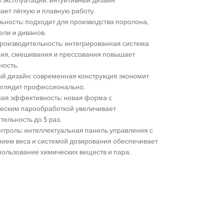
ает лёгкую и плавную работу.
Посмотреть боль
ьность: подходит для производства поролона,
ели и диванов.
роизводительность: интегрированная система
ия, смешивания и прессования повышает
ность.
й дизайн: современная конструкция экономит
ыглядит профессионально.
ая эффективность: новая форма с
еским парообработкой увеличивает
тельность до 5 раз.
нтроль: интеллектуальная панель управления с
ием веса и системой дозирования обеспечивает
пользование химических веществ и пара.