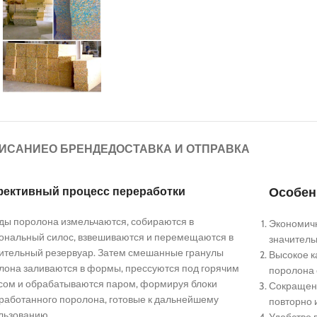
Станок для производства п
блоков – 160 пружин/мин, в
сжатие
ля производства независимых
Станки для сборки нез
х блоков
блоков
Станок для производства
Полуавтомат
Станок для производства
независимых пружинных блоков –
сборки пру
независимых пружинных бл
130 пружин/мин
180 пружин/мин
Станок для производства пружинных
Станок для 
ИСАНИЕ
О БРЕНДЕ
ДОСТАВКА И ОТПРАВКА
блоков – 160 пружин/мин, высокое
пружинных б
сжатие
ективный процесс переработки
Особен
Станок для производства
Станок для 
ды поролона измельчаются, собираются в
Экономичн
независимых пружинных блоков –
пружинных б
ональный силос, взвешиваются и перемещаются в
значитель
180 пружин/мин
ительный резервуар. Затем смешанные гранулы
Высокое к
лона заливаются в формы, прессуются под горячим
поролона 
сом и обрабатываются паром, формируя блоки
Сокращени
работанного поролона, готовые к дальнейшему
повторно 
льзованию.
Удобство 