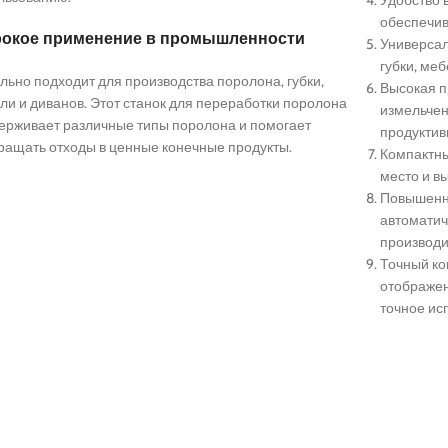
обеспечив
окое применение в промышленности
Универсал
губки, меб
льно подходит для производства поролона, губки,
Высокая п
ли и диванов. Этот станок для переработки поролона
измельчен
ерживает различные типы поролона и помогает
продуктив
ращать отходы в ценные конечные продукты.
Компактны
место и в
Повышенн
автоматич
производи
Точный ко
отображен
точное ис