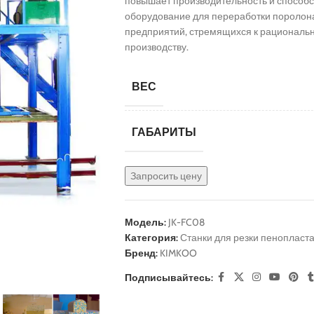
повышает производительность и способст
оборудование для переработки поролон
предприятий, стремящихся к рациональ
производству.
ВЕС
ГАБАРИТЫ
Запросить цену
Модель:
JK-FC08
Станки для производства независимых
Категория:
Станки для резки пенопласт
пружинных блоков
Бренд:
KIMKOO
Станок для производства
независимых пружинных бл
Подписывайтесь:
130 пружин/мин