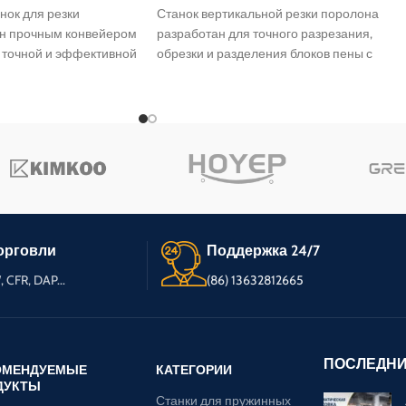
нок для резки
Станок вертикальной резки поролона
н прочным конвейером
разработан для точного разрезания,
 точной и эффективной
обрезки и разделения блоков пены с
ных блоков пены на
помощью высокоэффективного
ок горизонтальной
вертикального лезвия. Эта вертикальная
тана поддерживает
машина для резки пены обеспечивает
етров (возможна
аккуратные и ровные срезы, повышая
ших размеров) и
качество и эффективность производства.
 листы толщиной от 2
делает его идеальным
атрасов, подушек,
их изделий из пены.
орговли
Поддержка 24/7
 CFR, DAP...
(86) 13632812665
ПОСЛЕДНИ
ОМЕНДУЕМЫЕ
КАТЕГОРИИ
ДУКТЫ
Станки для пружинных