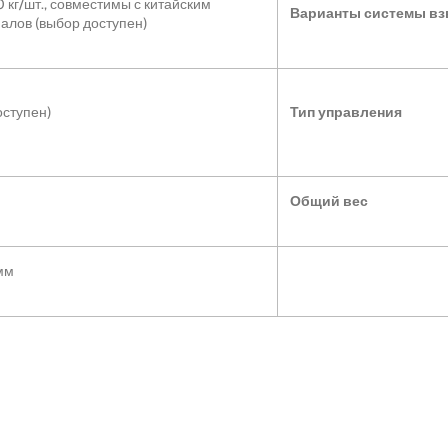
 кг/шт., совместимы с китайским
Варианты системы в
алов (выбор доступен)
оступен)
Тип управления
Общий вес
мм