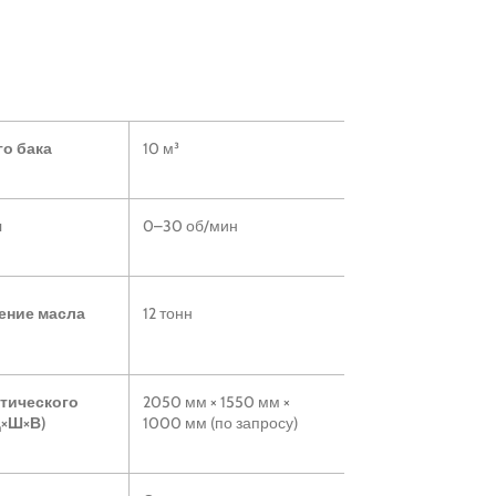
о бака
10 м³
я
0–30 об/мин
ение масла
12 тонн
тического
2050 мм × 1550 мм ×
Д×Ш×В)
1000 мм (по запросу)