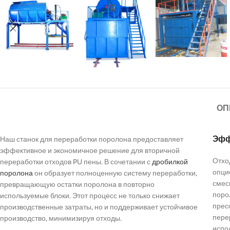
Станки д
пружинны
ОП
Эфф
Наш станок для переработки поролона предоставляет
эффективное и экономичное решение для вторичной
Отхо
переработки отходов PU пены. В сочетании с
дробилкой
опци
поролона
он образует полноценную систему переработки,
смес
превращающую остатки поролона в повторно
поро
используемые блоки. Этот процесс не только снижает
прес
производственные затраты, но и поддерживает устойчивое
пере
производство, минимизируя отходы.
испо