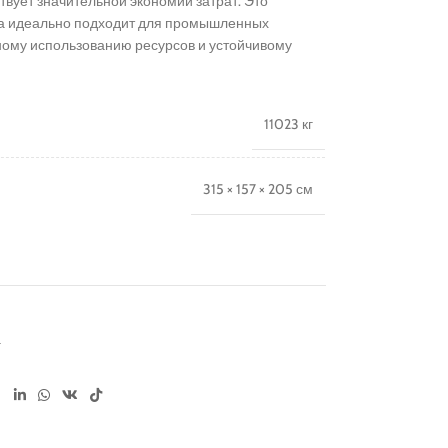
вует значительной экономии затрат. Это
а идеально подходит для промышленных
ному использованию ресурсов и устойчивому
11023 кг
315 × 157 × 205 см
Станки для сборки независимых пружинных
а
блоков
Полуавтоматический станок для
оков –
сборки пружинных блоков