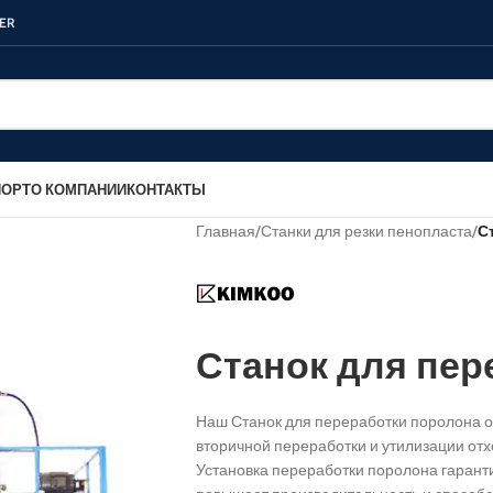
ER
ПОРТ
О КОМПАНИИ
КОНТАКТЫ
Главная
/
Станки для резки пенопласта
/
С
Станок для пер
Наш Станок для переработки поролона 
вторичной переработки и утилизации от
Установка переработки поролона гарант