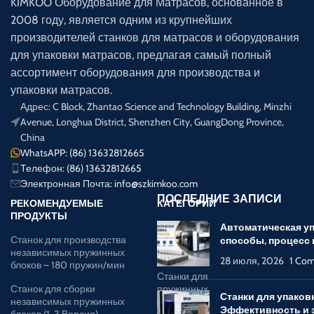
KIMKOO Оборудование для Матрасов, основанное в
2008 году, является одним из крупнейших
производителей станков для матрасов и оборудования
для упаковки матрасов, предлагая самый полный
ассортимент оборудования для производства и
упаковки матрасов.
Адрес: C Block, Zhantao Science and Technology Building, Minzhi
Avenue, Longhua District, Shenzhen City, GuangDong Province,
China
WhatsAPP: (86) 13632812665
Телефон: (86) 13632812665
Электронная Почта:
info@szkimkoo.com
ПОСЛЕДНИЕ ЗАПИСИ
РЕКОМЕНДУЕМЫЕ
КАТЕГОРИИ
ПРОДУКТЫ
Станки для
Автоматическая уп
Станок для производства
пружинных
способы, процесс
независимых пружинных
блоков
28 июля, 2026
1 Co
блоков – 180 пружин/мин
Станки для
Станок для сборки
пружинных
Станки для упаков
независимых пружинных
блоков
Эффективность и 
блоков (1-3 Версия)
боннель