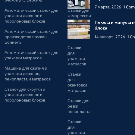
7 марта, 2026
1 Co
Автоматический станок для
Станки для
упаковки диванов и
компрессии
поролоновых блоков
и упаковки
Плюсы и минусы н
диванов,
блока
Автоматический станок для
поролона и
производства пружин
14 января, 2026
1 C
матрасов
Боннель
Станки
Автоматический станок для
для
упаковки матрасов
упаковки
матрасов
Машина для сжатия и
упаковки диванов,
Станки
пенопласта и матрасов
для
окантовки
Станок для скрутки и
матрасов
упаковки диванов и
поролоновых блоков
Станки для
резки
пенопласта
Станки
для
упаковки